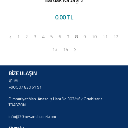
0.00 TL
1
2
3
4
5
6
7
8
9
10
11
12
13
14
BIZE ULAŞIN
+90 507 830 61 91
Cumhuriyet Mah. Anaso İş Hanı No:302/167 Ortahisar /
TRABZON
info@30mesansbuklet.com