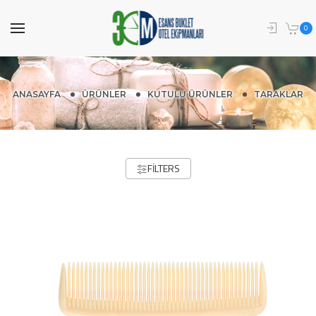
0
ANASAYFA
ÜRÜNLER
KUTULU ÜRÜNLER
TARAKLAR
FILTERS