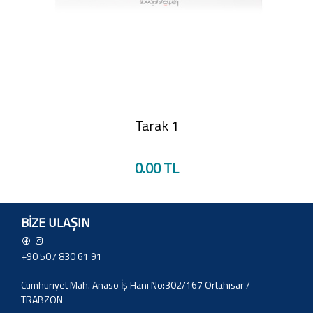
Tarak 1
0.00 TL
BIZE ULAŞIN
+90 507 830 61 91
Cumhuriyet Mah. Anaso İş Hanı No:302/167 Ortahisar /
TRABZON