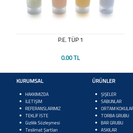
P.E. TÜP 1
0.00 TL
KURUMSAL
ÜRÜNLER
HAKKIMIZDA
ŞİŞELER
İLETİŞİM
SABUNLAR
REFERANSLARIMIZ
ORTAM KOKULAR
TEKLİF İSTE
TORBA GRUBU
Gizlilik Sözleşmesi
BAR GRUBU
Teslimat Şartları
ASKILAR