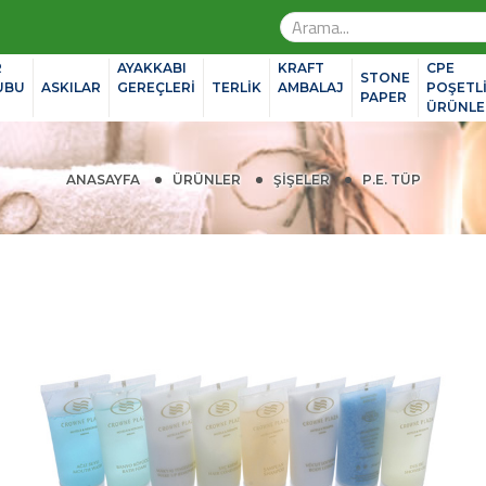
R
AYAKKABI
KRAFT
CPE
STONE
UBU
ASKILAR
GEREÇLERİ
TERLİK
AMBALAJ
POŞETL
PAPER
ÜRÜNLE
ANASAYFA
ÜRÜNLER
ŞIŞELER
P.E. TÜP