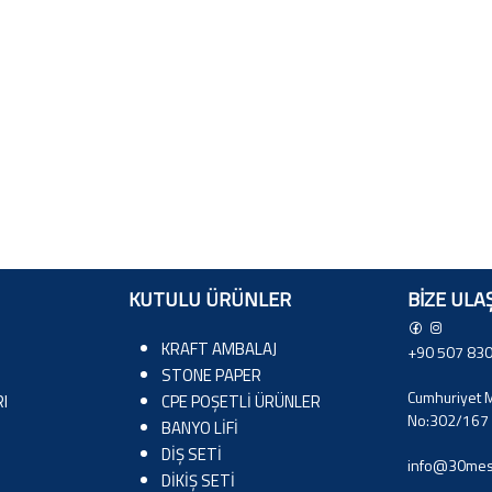
KUTULU ÜRÜNLER
BIZE ULA
KRAFT AMBALAJ
+90 507 830
STONE PAPER
Cumhuriyet M
I
CPE POŞETLİ ÜRÜNLER
No:302/167 
BANYO LİFİ
DİŞ SETİ
info@30mes
DİKİŞ SETİ