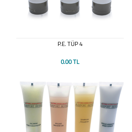
P.E. TÜP 4
0.00 TL