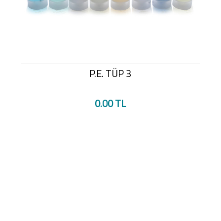
P.E. TÜP 3
0.00 TL