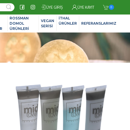
ÜYE GIRIŞ
ÜYE KAYIT
0
ROSSMAN
İTHAL
VEGAN
İ
DOMOL
ÜRÜNLER
REFERANSLARIMIZ
SERİSİ
R
ÜRÜNLERİ