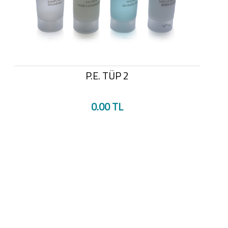
P.E. TÜP 2
0.00 TL