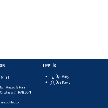
ŞIN
ÜYELİK
Üye Giriş
 61 91
Üye Kayıt
ah. Anaso İş Hanı
Ortahisar / TRABZON
ansbuklet.com