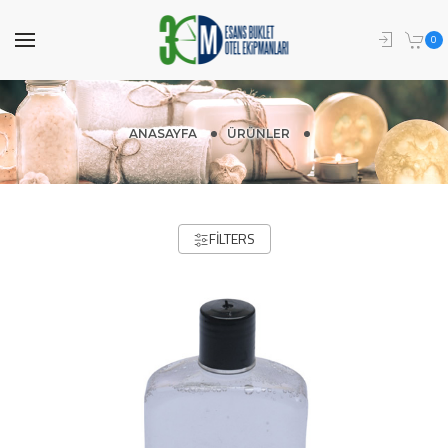
0
ANASAYFA
ÜRÜNLER
FILTERS