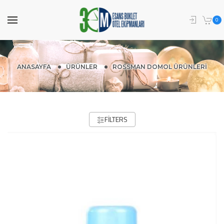
0
ANASAYFA
ÜRÜNLER
ROSSMAN DOMOL ÜRÜNLERI
FILTERS