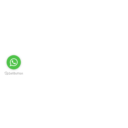
BIZE ULAŞIN
+90 507 830 61 91
Cumhuriyet Mah. Anaso İş Hanı No:302/167 Ortahisar /
TRABZON