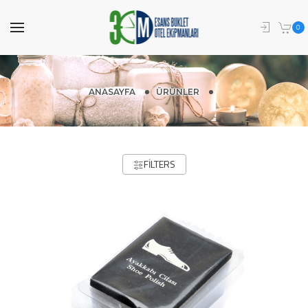
0
ANASAYFA
ÜRÜNLER
FILTERS