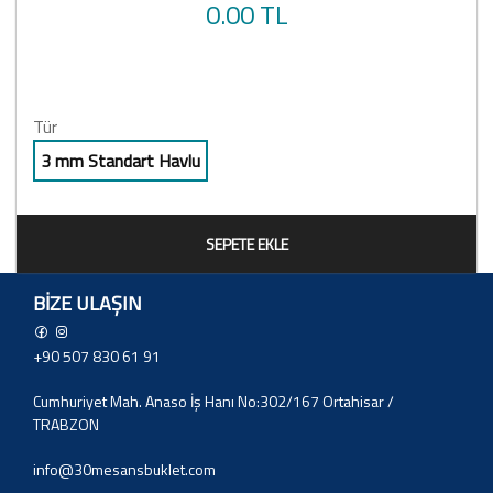
0.00 TL
Tür
3 mm Standart Havlu
SEPETE EKLE
BIZE ULAŞIN
+90 507 830 61 91
Cumhuriyet Mah. Anaso İş Hanı No:302/167 Ortahisar /
TRABZON
info@30mesansbuklet.com