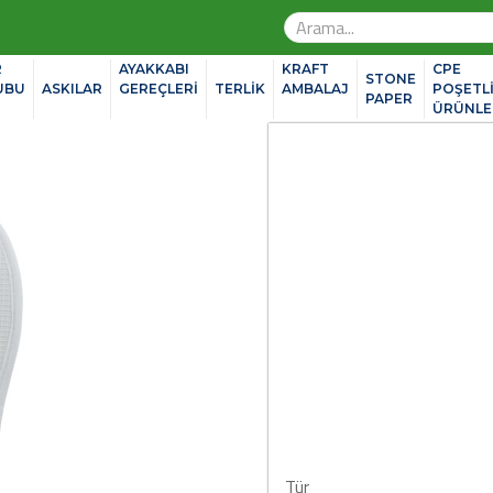
R
AYAKKABI
KRAFT
CPE
STONE
UBU
ASKILAR
GEREÇLERİ
TERLİK
AMBALAJ
POŞETL
PAPER
ÜRÜNLE
Tür