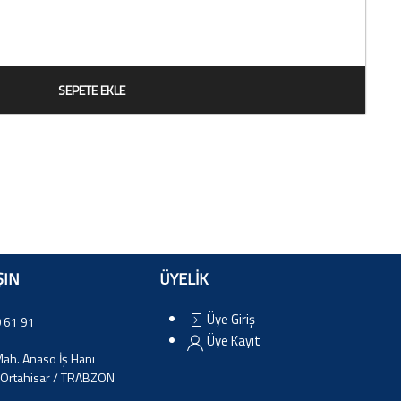
SEPETE EKLE
ŞIN
ÜYELİK
Üye Giriş
 61 91
Üye Kayıt
ah. Anaso İş Hanı
Ortahisar / TRABZON