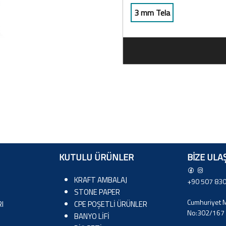
3 mm Tela
KUTULU ÜRÜNLER
BIZE ULA
KRAFT AMBALAJ
+90 507 830
STONE PAPER
Cumhuriyet M
I
CPE POŞETLİ ÜRÜNLER
No:302/167 
BANYO LİFİ