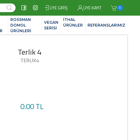
ÜYE GIRIŞ
ÜYE KAYIT
0
ROSSMAN
İTHAL
VEGAN
İ
DOMOL
ÜRÜNLER
REFERANSLARIMIZ
SERİSİ
R
ÜRÜNLERİ
Terlik 4
TERLİK4
0.00 TL