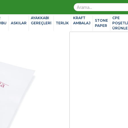
R
AYAKKABI
KRAFT
CPE
STONE
UBU
ASKILAR
GEREÇLERİ
TERLİK
AMBALAJ
POŞETL
PAPER
ÜRÜNLE