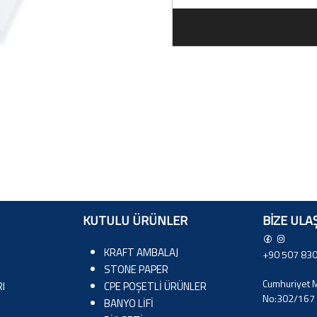
KUTULU ÜRÜNLER
BIZE ULA
KRAFT AMBALAJ
+90 507 830
STONE PAPER
Cumhuriyet M
I
CPE POŞETLİ ÜRÜNLER
No:302/167 
BANYO LİFİ