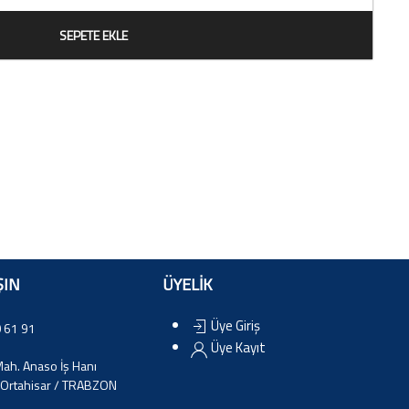
SEPETE EKLE
ŞIN
ÜYELİK
Üye Giriş
 61 91
Üye Kayıt
ah. Anaso İş Hanı
Ortahisar / TRABZON