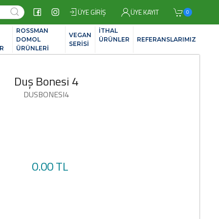
ÜYE GIRIŞ
ÜYE KAYIT
0
ROSSMAN
İTHAL
VEGAN
İ
DOMOL
ÜRÜNLER
REFERANSLARIMIZ
SERİSİ
R
ÜRÜNLERİ
Duş Bonesi 4
DUSBONESI4
0.00 TL