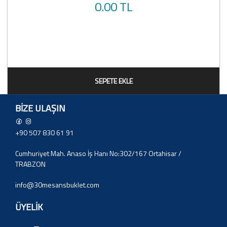
0.00 TL
SEPETE EKLE
BIZE ULAŞIN
+90 507 830 61 91
Cumhuriyet Mah. Anaso İş Hanı No:302/167 Ortahisar /
TRABZON
info@30mesansbuklet.com
ÜYELİK