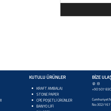
KUTULU ÜRÜNLER
BIZE ULA
KRAFT AMBALAJ
+90 507 830
STONE PAPER
Cumhuriyet M
I
CPE POŞETLİ ÜRÜNLER
No:302/167 
BANYO LİFİ