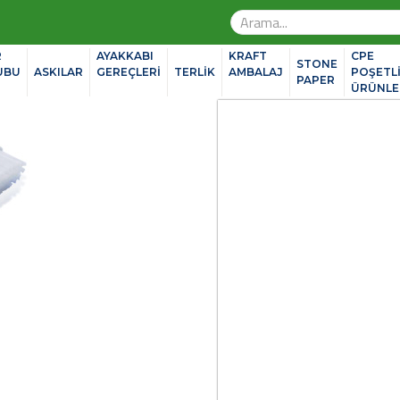
R
AYAKKABI
KRAFT
CPE
STONE
UBU
ASKILAR
GEREÇLERİ
TERLİK
AMBALAJ
POŞETL
PAPER
ÜRÜNLE