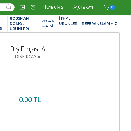
ÜYE GIRIŞ
ÜYE KAYIT
0
ROSSMAN
İTHAL
VEGAN
İ
DOMOL
ÜRÜNLER
REFERANSLARIMIZ
SERİSİ
R
ÜRÜNLERİ
Diş Fırçası 4
DISFIRCASI4
0.00 TL