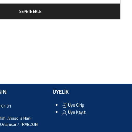
SEPETE EKLE
ŞIN
ÜYELİK
Üye Giriş
 61 91
Üye Kayıt
ah. Anaso İş Hanı
Ortahisar / TRABZON