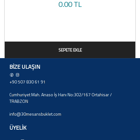
0.00 TL
SEPETE EKLE
BIZE ULAŞIN
+90 507 830 61 91
Cumhuriyet Mah. Anaso İş Hanı No:302/167 Ortahisar /
TRABZON
info@30mesansbuklet.com
ÜYELİK